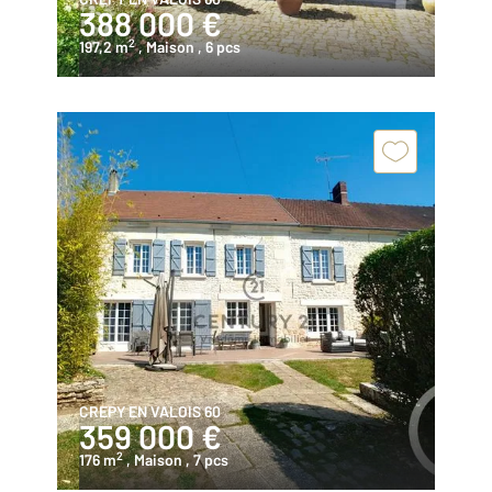
388 000 €
2
197,2 m
, Maison
, 6 pcs
CREPY EN VALOIS 60
359 000 €
2
176 m
, Maison
, 7 pcs