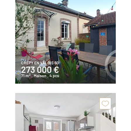
CREPY EN VALOIS 60
273 000 €
2
71 m
, Maison
, 4 pcs