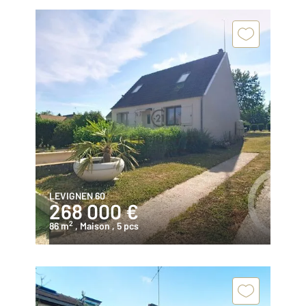
LEVIGNEN 60
268 000 €
2
86 m
, Maison
, 5 pcs