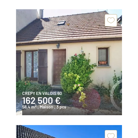
CREPY EN VALOIS 60
162 500 €
2
58,4 m
, Maison
, 3 pcs