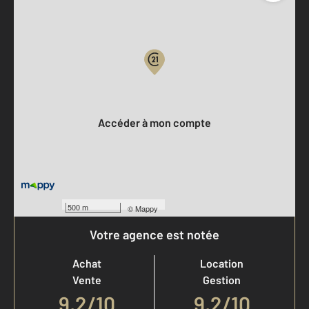
Parlons de vous, parlons biens
Votre compte :
Accéder à mon compte
500 m
©
Mappy
Votre agence est notée
Achat
Location
Vente
Gestion
9,2
/
10
9,2/10