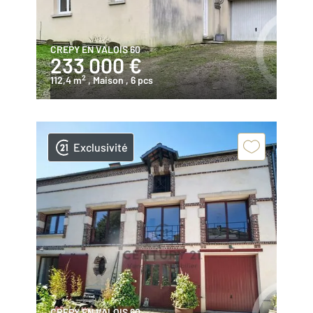
CREPY EN VALOIS 60
233 000 €
2
112,4 m
, Maison
, 6 pcs
Exclusivité
CREPY EN VALOIS 60