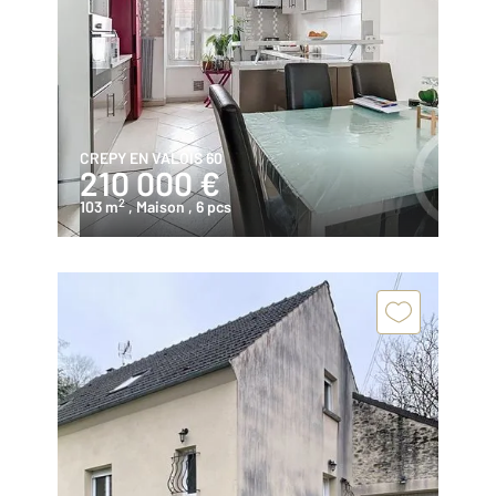
CREPY EN VALOIS 60
210 000 €
2
103 m
, Maison
, 6 pcs