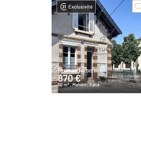
Exclusivité
CREPY EN VALOIS 60
870 €
par mois charges
comprises
2
50 m
, Maison
, 3 pcs