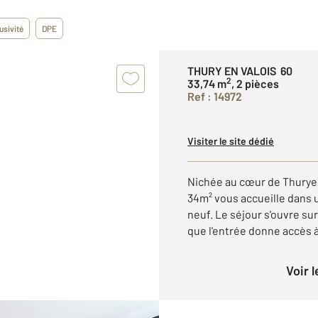
usivité
DPE
THURY EN VALOIS 60
2
33,74 m
, 2 pièces
Ref : 14972
Visiter le site dédié
Nichée au cœur de Thuryen
34m² vous accueille dans u
neuf. Le séjour s'ouvre su
que l'entrée donne accès à 
Voir 