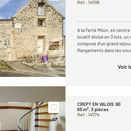
Ref : 14706
A la Ferté Milon, en centr
locatif divisé en 3 lots, u
composé d'un grand séjou
Rangements dans les sous-p
Voir 
CREPY EN VALOIS 60
2
85 m
, 3 pièces
Ref : 14774