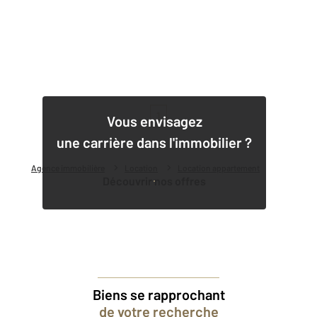
1
Vous envisagez
une carrière dans l'immobilier ?
Agence immobilière
Location
Location appartement
Découvrir nos offres
Biens se rapprochant
de votre recherche