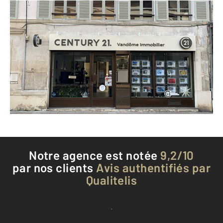
CENTURY 21 Vandôme Immobilier
6 rue Charles de Gaulle BP 30123
CREPY EN VALOIS - 60800
Envoyer un message
Téléphoner à l'agence
Notre agence est notée
9,2/10
par nos clients
Avis authentifiés par
Qualitelis
Voir tous les avis clients