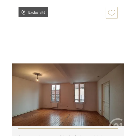
Exclusivité
CREPY EN VALOIS 60
2
85 m
, 3 pièces
Ref : 14774
Appartement à louer
925 €
par mois charges comprises
Visiter le site dédié