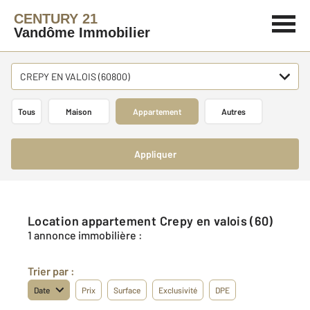
CENTURY 21
Vandôme Immobilier
CREPY EN VALOIS (60800)
Tous
Maison
Appartement
Autres
Appliquer
Location appartement Crepy en valois (60)
1 annonce immobilière :
Trier par :
Date
Prix
Surface
Exclusivité
DPE