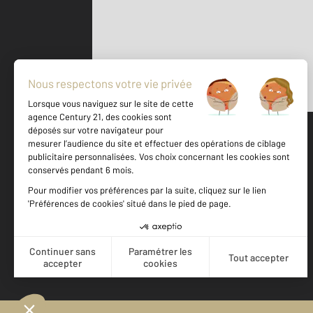
Parlons de vous, parlons biens
500 m
©
Mappy
Votre agence est notée
Achat
Location
Vente
Gestion
9,2
/
10
9,2/10