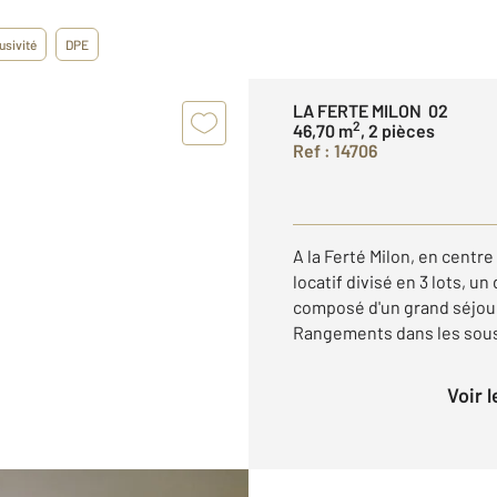
usivité
DPE
LA FERTE MILON 02
2
46,70 m
, 2 pièces
Ref : 14706
A la Ferté Milon, en centr
locatif divisé en 3 lots, u
composé d'un grand séjou
Rangements dans les sous-p
Voir 