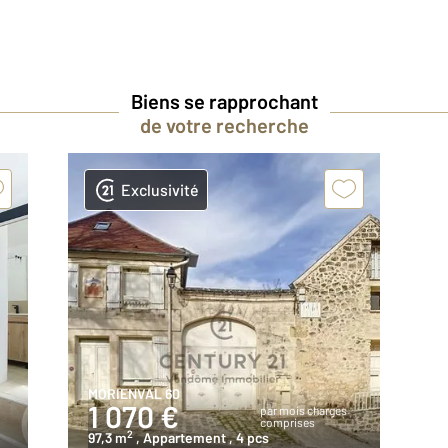
Biens se rapprochant
de votre recherche
Exclusivité
MORIENVAL 60
1 070 €
par mois charges
comprises
2
97,3 m
, Appartement
, 4 pcs