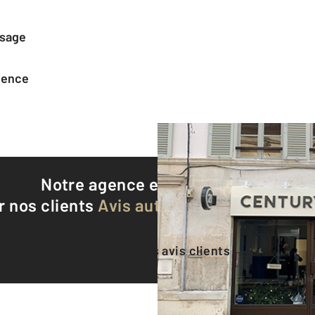
ssage
agence
Notre agence est notée
9,2/10
r nos clients
Avis authentifiés par Qualite
Voir tous les avis clients