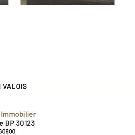
N VALOIS
Immobilier
le BP 30123
 60800